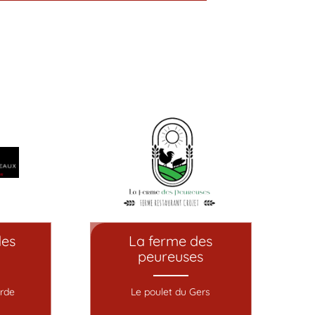
des
La ferme des
peureuses
rde
Le poulet du Gers