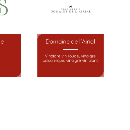
de
Domaine de l'Airial
Vinaigre vin rouge, vinaigre
balsamique, vinaigre vin blanc