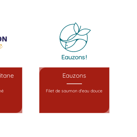
itane
Eauzons
mé
Filet de saumon d'eau douce