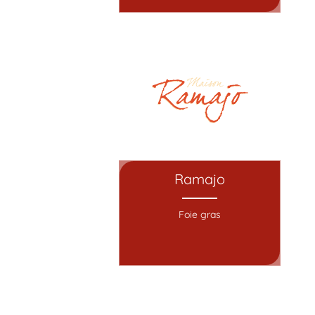
Ramajo
Foie gras