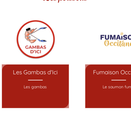
Les Gambas d'Ici
Fumaison Occ
Les gambas
Le saumon fu