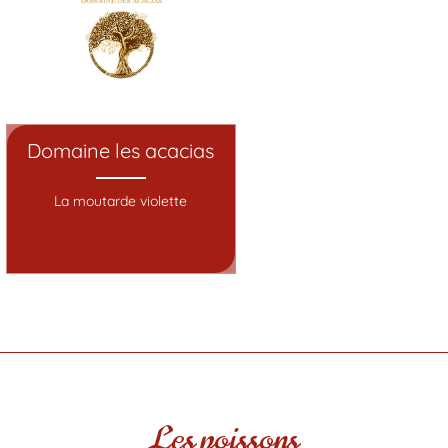
Domaine les acacias
La moutarde violette
Les poissons