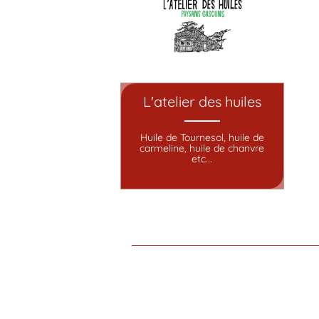
L'atelier des huiles
Huile de Tournesol, huile de
carmeline, huile de chanvre
etc...