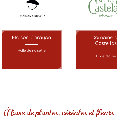
Maison Carayon
Domaine 
Castellas
Huile de noisette
Huile d'olive
À base de plantes, céréales et fleurs