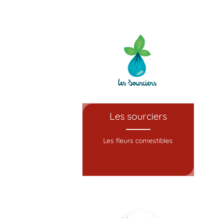
Les sourciers
Les fleurs comestibles