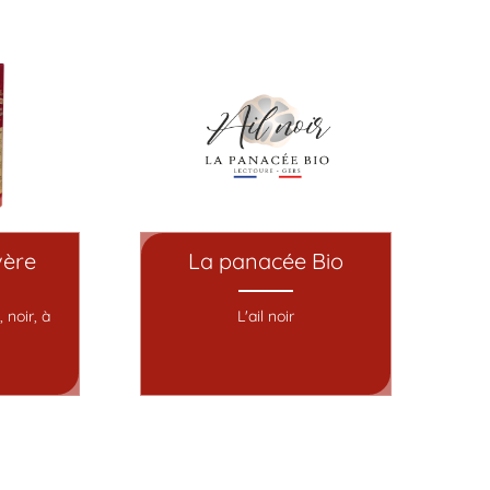
vère
La panacée Bio
 noir, à
L'ail noir