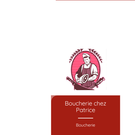
Boucherie chez
Patrice
Boucherie