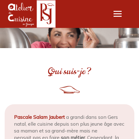
Ouvrir
le
menu
L'ATELIER
LES COURS
CARTE CADEAU
Qui suis-je ?
SÉMINAIRES SUR MESURE
PASCALE CONSULTING
CONTACT
Pascale Salam Jaubert
a grandi dans son Gers
natal, elle cuisine depuis son plus jeune âge avec
sa maman et sa grand-mère mais ne
pensait pas en faire
son métier.
Cependant, la