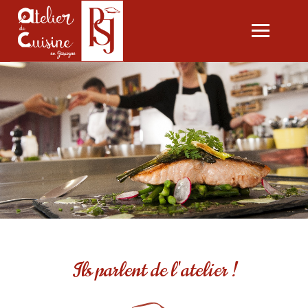
Ouvrir
le
menu
L'ATELIER
LES COURS
CARTE CADEAU
SÉMINAIRES SUR MESURE
PASCALE CONSULTING
CONTACT
Ils parlent de l'atelier !