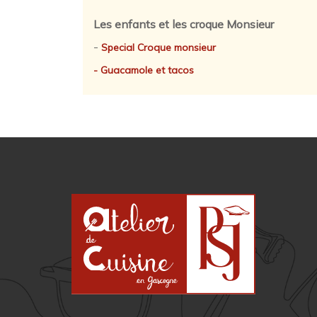
Les enfants et les croque Monsieur
-
Special Croque monsieur
- Guacamole et tacos