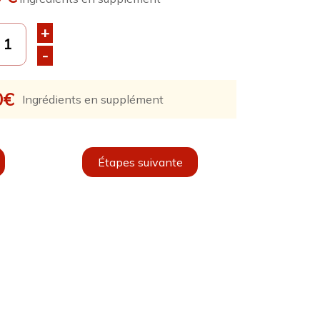
+
-
0
€
Ingrédients en supplément
Étapes suivante