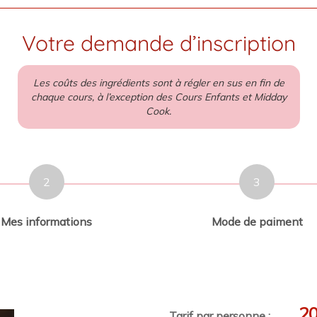
Votre demande d’inscription
Les coûts des ingrédients sont à régler en sus en fin de
chaque cours, à l’exception des Cours Enfants et Midday
Cook.
2
3
Mes informations
Mode de paiment
20
Tarif par personne :