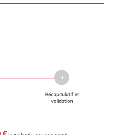
4
Récapitulatif et
validation
 €
Ingrédients en supplément