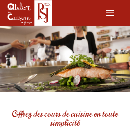
Ouvrir
le
menu
L'ATELIER
LES COURS
CARTE CADEAU
SÉMINAIRES SUR MESURE
PASCALE CONSULTING
CONTACT
Offrez des cours de cuisine en toute
simplicité