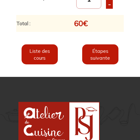
-
60
€
Total :
Liste des
Étapes
cours
suivante