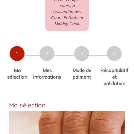
cours, à
l’exception des
Cours Enfants et
Midday Cook.
1
2
3
4
Ma
Mes
Mode de
Récapitulatif
sélection
informations
paiment
et
validation
Ma sélection