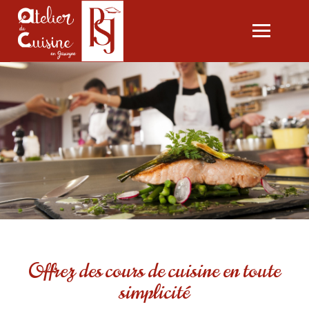
Ouvrir
le
menu
L'ATELIER
LES COURS
CARTE CADEAU
SÉMINAIRES SUR MESURE
PASCALE CONSULTING
CONTACT
Offrez des cours de cuisine en toute
simplicité